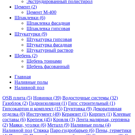
Экструдированный полистирол
Цемент (2)
Цемент М-400
Шпаклевки (6)
Шпаклевка фасадная
Шпаклевка гипсовая
Штукатурки (9)
Штукатурка гипсовая
Штукатурка фасадная
Штукатурный раствор
Щебень (2)
Щебень тоннами
Щебень фасованный
Главная
Наливные полы
Наливной пол
OSB плита
(5)
Новинки
(39)
Водосточные системы
(32)
Газоблок
(2)
Гидроизоляция
(1)
Гипс строительный
(1)
Гипсокартон и комплект
(15)
Грунтовка
(9)
Декоративная
отделка
(0)
Инструмент
(49)
Керамзит
(1)
Кирпич
(1)
Клеевые
составы
(6)
Крепеж
(45)
Кровля
(3)
Лента малярная, серпянка
(2)
Маяки, уголки
(6)
Металл
(9)
Наливные полы
(4)
Наливной пол
Стяжка
Паро-гидробарьер
(6)
Пены, герметики