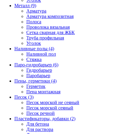
Уголок
Металл (9)
Арматура
Арматура композитная
Полоса
Проволока вязальная
Сетка сварная для ЖБК
Труба профильная
Уголок
Наливные полы (4)
Наливной пол
Стяжка
Паро-гидробарьер (6)
Гидробарьер
Паробарьер
Пены, герметики (4)
Герметик
Пена монтажная
Песок (3)
Песок морской не сеяный
Песок морской сеяный
Песок речной
Пластификаторы, добавки (2)
Для бетона
Для раствора