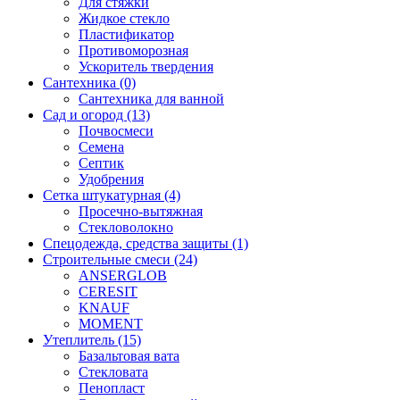
Для стяжки
Жидкое стекло
Пластификатор
Противоморозная
Ускоритель твердения
Сантехника (0)
Сантехника для ванной
Сад и огород (13)
Почвосмеси
Семена
Септик
Удобрения
Сетка штукатурная (4)
Просечно-вытяжная
Стекловолокно
Спецодежда, средства защиты (1)
Строительные смеси (24)
ANSERGLOB
CERESIT
KNAUF
MOMENT
Утеплитель (15)
Базальтовая вата
Стекловата
Пенопласт