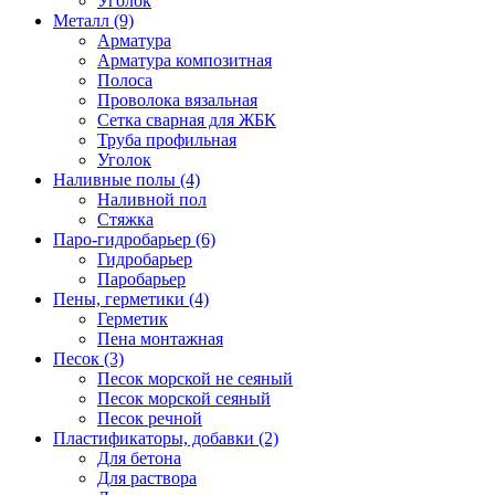
Уголок
Металл (9)
Арматура
Арматура композитная
Полоса
Проволока вязальная
Сетка сварная для ЖБК
Труба профильная
Уголок
Наливные полы (4)
Наливной пол
Стяжка
Паро-гидробарьер (6)
Гидробарьер
Паробарьер
Пены, герметики (4)
Герметик
Пена монтажная
Песок (3)
Песок морской не сеяный
Песок морской сеяный
Песок речной
Пластификаторы, добавки (2)
Для бетона
Для раствора