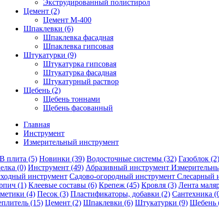
Экструдированный полистирол
Цемент (2)
Цемент М-400
Шпаклевки (6)
Шпаклевка фасадная
Шпаклевка гипсовая
Штукатурки (9)
Штукатурка гипсовая
Штукатурка фасадная
Штукатурный раствор
Щебень (2)
Щебень тоннами
Щебень фасованный
Главная
Инструмент
Измерительный инструмент
B плита
(5)
Новинки
(39)
Водосточные системы
(32)
Газоблок
(2
делка
(0)
Инструмент
(49)
Абразивный инструмент
Измерительн
сходный инструмент
Садово-огородный инструмент
Слесарный 
рпич
(1)
Клеевые составы
(6)
Крепеж
(45)
Кровля
(3)
Лента маля
рметики
(4)
Песок
(3)
Пластификаторы, добавки
(2)
Сантехника
(
еплитель
(15)
Цемент
(2)
Шпаклевки
(6)
Штукатурки
(9)
Щебень