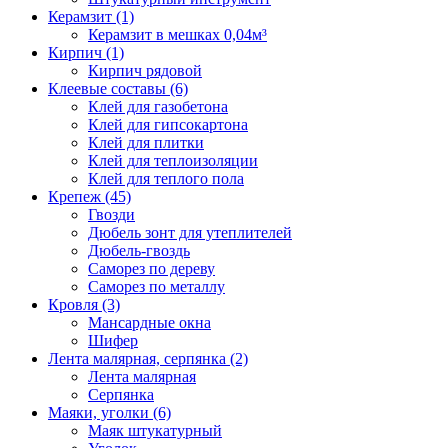
Керамзит (1)
Керамзит в мешках 0,04м³
Кирпич (1)
Кирпич рядовой
Клеевые составы (6)
Клей для газобетона
Клей для гипсокартона
Клей для плитки
Клей для теплоизоляции
Клей для теплого пола
Крепеж (45)
Гвозди
Дюбель зонт для утеплителей
Дюбель-гвоздь
Саморез по дереву
Саморез по металлу
Кровля (3)
Мансардные окна
Шифер
Лента малярная, серпянка (2)
Лента малярная
Серпянка
Маяки, уголки (6)
Маяк штукатурный