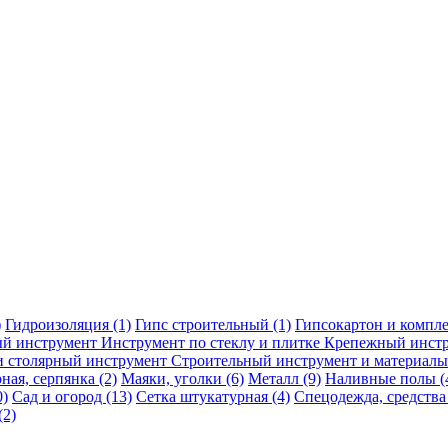
)
Гидроизоляция
(1)
Гипс строительный
(1)
Гипсокартон и компл
ый инструмент
Инструмент по стеклу и плитке
Крепежный инст
и столярный инструмент
Строительный инструмент и материалы
рная, серпянка
(2)
Маяки, уголки
(6)
Металл
(9)
Наливные полы
(
0)
Сад и огород
(13)
Сетка штукатурная
(4)
Спецодежда, средств
(2)