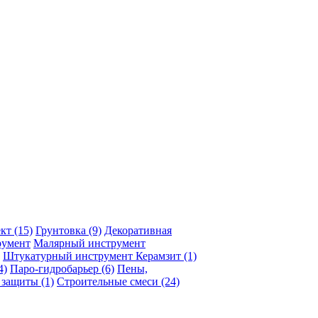
ект
(15)
Грунтовка
(9)
Декоративная
румент
Малярный инструмент
Штукатурный инструмент
Керамзит
(1)
4)
Паро-гидробарьер
(6)
Пены,
а защиты
(1)
Строительные смеси
(24)