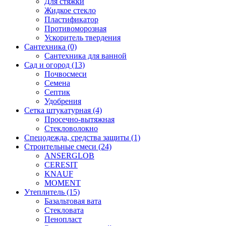
Для стяжки
Жидкое стекло
Пластификатор
Противоморозная
Ускоритель твердения
Сантехника (0)
Сантехника для ванной
Сад и огород (13)
Почвосмеси
Семена
Септик
Удобрения
Сетка штукатурная (4)
Просечно-вытяжная
Стекловолокно
Спецодежда, средства защиты (1)
Строительные смеси (24)
ANSERGLOB
CERESIT
KNAUF
MOMENT
Утеплитель (15)
Базальтовая вата
Стекловата
Пенопласт