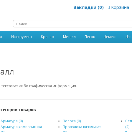
Закладки (0)
Корзина
кт
Инструмент
Крепеж
Металл
Песок
Цемент
Шп
алл
 текстовая либо графическая информация.
тегории товаров
Арматура (0)
Полоса (0)
Сет
Арматура композитная
Проволока вязальная
(2)