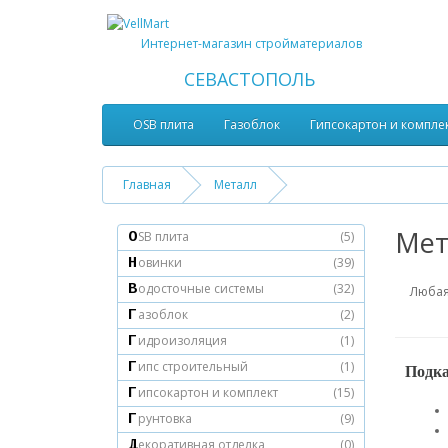
Интернет-магазин стройматериалов
СЕВАСТОПОЛЬ
OSB плита
Газоблок
Гипсокартон и компле
Главная
Металл
Мет
OSB плита
(5)
Новинки
(39)
Водосточные системы
(32)
Любая
Газоблок
(2)
Гидроизоляция
(1)
Гипс строительный
(1)
Подка
Гипсокартон и комплект
(15)
Грунтовка
(9)
Декоративная отделка
(0)