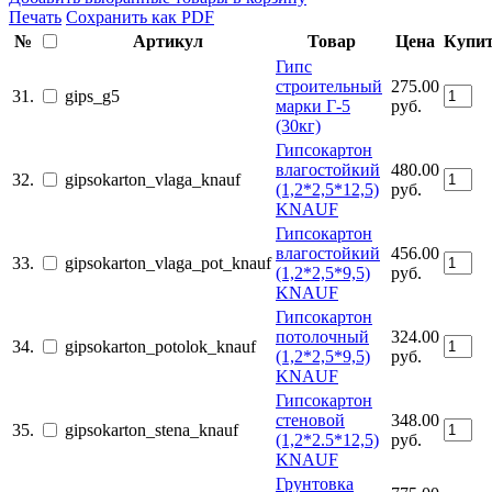
Печать
Сохранить как PDF
№
Артикул
Товар
Цена
Купи
Гипс
строительный
275.00
31.
gips_g5
марки Г-5
руб.
(30кг)
Гипсокартон
влагостойкий
480.00
32.
gipsokarton_vlaga_knauf
(1,2*2,5*12,5)
руб.
KNAUF
Гипсокартон
влагостойкий
456.00
33.
gipsokarton_vlaga_pot_knauf
(1,2*2,5*9,5)
руб.
KNAUF
Гипсокартон
потолочный
324.00
34.
gipsokarton_potolok_knauf
(1,2*2,5*9,5)
руб.
KNAUF
Гипсокартон
стеновой
348.00
35.
gipsokarton_stena_knauf
(1,2*2.5*12,5)
руб.
KNAUF
Грунтовка