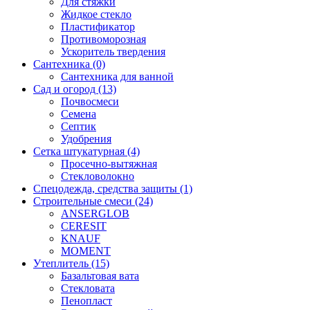
Для стяжки
Жидкое стекло
Пластификатор
Противоморозная
Ускоритель твердения
Сантехника (0)
Сантехника для ванной
Сад и огород (13)
Почвосмеси
Семена
Септик
Удобрения
Сетка штукатурная (4)
Просечно-вытяжная
Стекловолокно
Спецодежда, средства защиты (1)
Строительные смеси (24)
ANSERGLOB
CERESIT
KNAUF
MOMENT
Утеплитель (15)
Базальтовая вата
Стекловата
Пенопласт