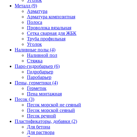
Уголок
Металл (9)
Арматура
Арматура композитная
Полоса
Проволока вязальная
Сетка сварная для ЖБК
Труба профильная
Уголок
Наливные полы (4)
Наливной пол
Стяжка
Паро-гидробарьер (6)
Гидробарьер
Паробарьер
Пены, герметики (4)
Герметик
Пена монтажная
Песок (3)
Песок морской не сеяный
Песок морской сеяный
Песок речной
Пластификаторы, добавки (2)
Для бетона
Для раствора