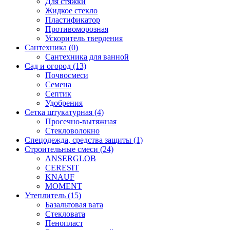
Для стяжки
Жидкое стекло
Пластификатор
Противоморозная
Ускоритель твердения
Сантехника (0)
Сантехника для ванной
Сад и огород (13)
Почвосмеси
Семена
Септик
Удобрения
Сетка штукатурная (4)
Просечно-вытяжная
Стекловолокно
Спецодежда, средства защиты (1)
Строительные смеси (24)
ANSERGLOB
CERESIT
KNAUF
MOMENT
Утеплитель (15)
Базальтовая вата
Стекловата
Пенопласт