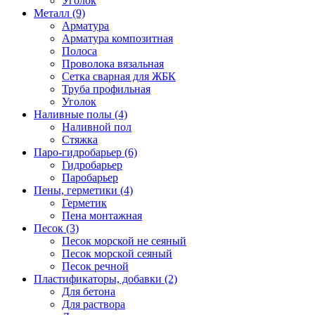
Уголок
Металл (9)
Арматура
Арматура композитная
Полоса
Проволока вязальная
Сетка сварная для ЖБК
Труба профильная
Уголок
Наливные полы (4)
Наливной пол
Стяжка
Паро-гидробарьер (6)
Гидробарьер
Паробарьер
Пены, герметики (4)
Герметик
Пена монтажная
Песок (3)
Песок морской не сеяный
Песок морской сеяный
Песок речной
Пластификаторы, добавки (2)
Для бетона
Для раствора