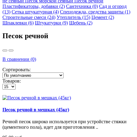
не сеяный
Песок морской сеяный
Песок речной
Пластификаторы, добавки
(2)
Сантехника
(0)
Сад и огород
(13)
Сетка штукатурная
(4)
Спецодежда, средства защиты
(1)
Строительные смеси
(24)
Утеплитель
(15)
Цемент
(2)
Шпаклевки
(6)
Штукатурки
(9)
Щебень
(2)
Песок речной
В сравнении (0)
Сортировать:
Товаров:
Песок речной в мешках (45кг)
Речной песок широко используется при устройстве стяжки
(цементного пола), идет для приготовления ..