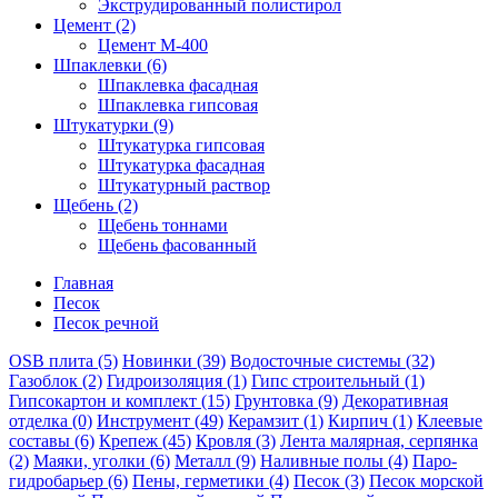
Экструдированный полистирол
Цемент (2)
Цемент М-400
Шпаклевки (6)
Шпаклевка фасадная
Шпаклевка гипсовая
Штукатурки (9)
Штукатурка гипсовая
Штукатурка фасадная
Штукатурный раствор
Щебень (2)
Щебень тоннами
Щебень фасованный
Главная
Песок
Песок речной
OSB плита
(5)
Новинки
(39)
Водосточные системы
(32)
Газоблок
(2)
Гидроизоляция
(1)
Гипс строительный
(1)
Гипсокартон и комплект
(15)
Грунтовка
(9)
Декоративная
отделка
(0)
Инструмент
(49)
Керамзит
(1)
Кирпич
(1)
Клеевые
составы
(6)
Крепеж
(45)
Кровля
(3)
Лента малярная, серпянка
(2)
Маяки, уголки
(6)
Металл
(9)
Наливные полы
(4)
Паро-
гидробарьер
(6)
Пены, герметики
(4)
Песок
(3)
Песок морской